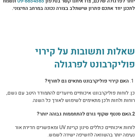
יותר לפרגולה שלכם, צרו איתנו קשר בטלפון
09-8854585
ו
נשמח
לתכנן יחד אתכם פתרון שישתלב בצורה נכונה במרחב החיצוני.
שאלות ותשובות על קירוי
פוליקרבונט לפרגולה
האם קירוי פוליקרבונט מתאים גם לחורף?
כן. לוחות פוליקרבונט איכותיים מיועדים להתמודד היטב עם גשם,
רוחות ולחות ולכן מתאימים לשימוש לאורך כל השנה.
2.האם סנטף שקוף גורם להתחממות גבוהה יותר?
לוחות איכותיים כוללים סינון קרינת UV ומאפשרים חדירת אור
נעימה יותר בהשוואה לחשיפה ישירה לשמש.