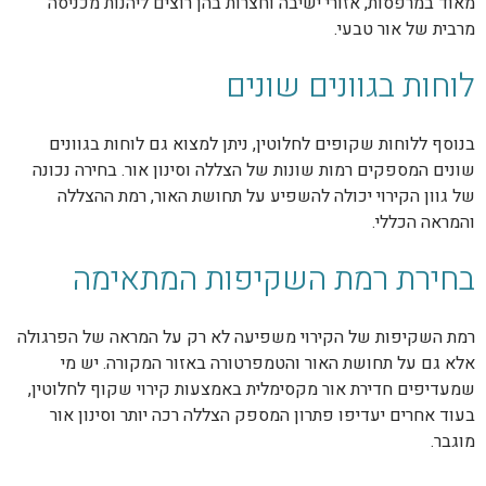
מאוד במרפסות, אזורי ישיבה וחצרות בהן רוצים ליהנות מכניסה
מרבית של אור טבעי.
לוחות בגוונים שונים
בנוסף ללוחות שקופים לחלוטין, ניתן למצוא גם לוחות בגוונים
שונים המספקים רמות שונות של הצללה וסינון אור. בחירה נכונה
של גוון הקירוי יכולה להשפיע על תחושת האור, רמת ההצללה
והמראה הכללי.
בחירת רמת השקיפות המתאימה
רמת השקיפות של הקירוי משפיעה לא רק על המראה של הפרגולה
אלא גם על תחושת האור והטמפרטורה באזור המקורה. יש מי
שמעדיפים חדירת אור מקסימלית באמצעות קירוי שקוף לחלוטין,
בעוד אחרים יעדיפו פתרון המספק הצללה רכה יותר וסינון אור
מוגבר.