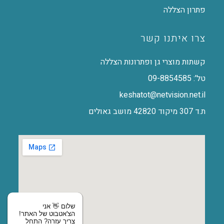
פתרון הצללה
צרו איתנו קשר
קשתות מוצרי גן ופתרונות הצללה
טל': 09-8854585
keshatot@netvision.net.il
ת.ד 307 מיקוד 42820 מושב גאולים
שלום 👋 אני
הצ'אטבוט של האתר!
צריך עזרה? התחל