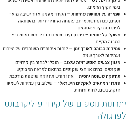
סינון קרינת
UV
– מסייע להפחית את החשיפה הישירה לשמש
בימי הקיץ החמים.
שמירה על תחושת פתיחות
– הקירוי מעניק אזור ישיבה מואר
ונעים, עם תחושת מרחב פתוחה ואוורירית יותר בהשוואה
לפתרונות קירוי אטומים.
משקל קל יחסית
– פתרון קירוי שאינו מכביד משמעותית על
המבנה הקיים.
עמידות גבוהה לאורך זמן
– לוחות איכותיים השומרים על יציבות
ועמידות לאורך שנים.
מגוון צבעים ואפשרויות עיצוב
– תוכלו לבחור בין קירויים
שקופים, כהים או חצי שקופים בהתאם למראה המבוקש.
תחזוקה פשוטה יחסית
– אינו דורש תחזוקה שוטפת מורכבת.
פתרון המתאים לאקלים הישראלי
– שילוב בין עמידות לשמש
חזקה, גשם, לחות ורוחות.
יתרונות נוספים של קירוי פוליקרבונט
לפרגולה