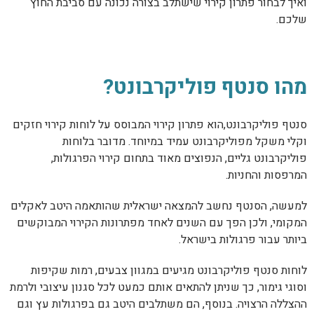
ואיך לבחור פתרון קירוי שישתלב בצורה נכונה עם סביבת החוץ
שלכם.
מהו סנטף פוליקרבונט?
סנטף פוליקרבונט,הוא פתרון קירוי המבוסס על לוחות קירוי חזקים
וקלי משקל מפוליקרבונט עמיד במיוחד. מדובר בלוחות
פוליקרבונט גליים, הנפוצים מאוד בתחום קירוי הפרגולות,
המרפסות והחניות.
למעשה, הסנטף נחשב להמצאה ישראלית שהותאמה היטב לאקלים
המקומי, ולכן הפך עם השנים לאחד מפתרונות הקירוי המבוקשים
ביותר עבור פרגולות בישראל.
לוחות סנטף פוליקרבונט מגיעים במגוון צבעים, רמות שקיפות
וסוגי גימור, כך שניתן להתאים אותם כמעט לכל סגנון עיצובי ולרמת
ההצללה הרצויה. בנוסף, הם משתלבים היטב גם בפרגולות עץ וגם