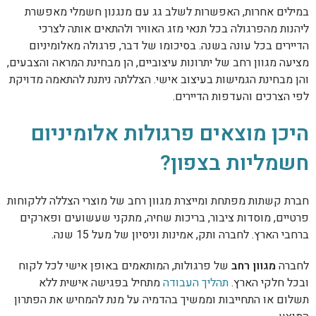
במילים אחרות, האפשרות לשלב גג עם מנגנון חשמלי מאפשרת
ליהנות מהפרגולה בכל תנאי מזג האוויר ולהתאים אותה לצרכי
הדיירים בכל עונה בשנה. בסיכומו של דבר, פרגולה מאלומיניום
מציעה מגוון רחב של יתרונות עיצוביים, הן מבחינת המראה והצבעים,
והן מבחינת הגמישות בעיצוב אישי. הצללתה ניתנת להתאמה מדויקת
לפי הצרכים והעדפות הדיירים.
היכן מוצאים פרגולות אלומיניום
חשמליות בצפון?
חברת קשתות מפתחת ומייצרת מגוון רחב של מוצרי הצללה ללקוחות
פרטיים, מוסדות ציבור, בריכות שחיה, מתקני שעשועים ופארקים
ברחבי הארץ. לחברה ותק, אמינות וניסיון של מעל 15 שנה.
לחברה
מגוון רחב
של פרגולות, המותאמים באופן אישי לכל לקוח
ובכל חלקי הארץ.
תהליך העבודה
מתחיל בפגישה אישית ללא
תשלום או התחייבות וממשיך בהדמיה על מנת להמחיש את הפתרון