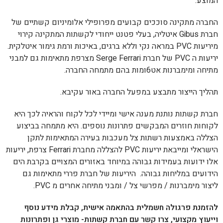
המוצע.
החברה מתקינה סוככים קבועים מפרופילי אלומיניום קשתיים של
חברת Gibus איטליה, בעלי פטנט ייחודי לקשתות המתקינה קירוי
מיריעות PVC במראה נקי וללא ברגים, באיכות ורמת גימור איטלקית.
יריעות ה PVC של חברת Serge Ferrari מצרפת מתאימות גם למבני
מתיחה ומימברנות אט6ומות בהם מתמחה החברה.
תהליך הייצור מתבצע במפעל החברה באור עקיבא.
חברת קשתות נותנת מענה אישי ומיידי לכל לקוח והראיה לכך היא
לקוחות חוזרים המבקשים פתרונות נוספים. היא מתמחה בביצוע
הצללה באמצעות רשתות צל מעכבות בעירה המתאימות לתקן
הישראלי ומייבאת יריעות PVC להצללה מחברת Ferrari צרפת, יריעות
אלו ידועות בעמידות גבוהה במיוחד באזורים המצויים בקרבת הים
הידועים במליחות גבוהה. היריעות של חברת פררי מתאימות גם
ליצור מימברנות / מפרשי צל / ומבני מתיחה אחרים מ PVC.
להזמנת פרגולה חשמלית בהתאמה אישית, קבלת מידע נוסף
וייעוץ מקצועי, צרו קשר עם חברת קשתות- מוצרי גן ופתרונות