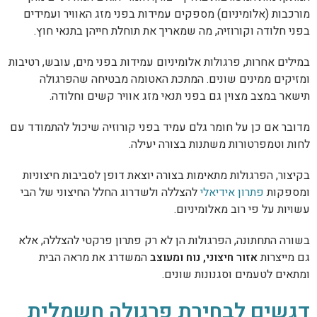
מורכבות (אלומיניום) מספקים עמידות בפני מזג האוויר ועמידים
בפני חלודה וקורוזיה, מה שמאריך את תוחלת חייהן בתנאי חוץ.
במילים אחרות, פרגולות אלומיניום עמידות בפני מים, עובש, רטיבות
ומזיקים ממינים שונים. המתכת האטומה מבטיחה שהפרגולה
תישאר במצב מצוין גם בפני תנאי מזג אוויר קשים וחלודה.
מדובר אם כן על חומר גלם עמיד בפני קורוזיה שיכול להתמודד עם
לחות וטמפרטורות משתנות בצורה יעילה.
בקיצור, הפרגולות מתאימות בצורה יוצאת דופן לסביבות חיצוניות
ומספקות
פתרון אידיאלי
להצללה ולשדרוג החלל החיצוני של הבי
עשויות על פי רוב מאלומיניום.
בשורה התחתונה, הפרגולות הן לא רק פתרון פרקטי להצללה, אלא
גם מייצרות
אזור חיצוני, נוח ומעוצב
המשדרג את מראה הבית
ומתאים לטעמים וסגנונות שונים.
דגשים לבחירת פרגולה חשמלית