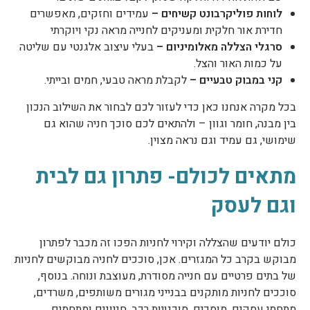
לוחות פוליקרבונט קשיחים –
עמידים וחזקים, מאפשרים
חדירת אור חלקית ומעניקים לחנייה מראה נקי ויוקרתי
סרגלי הצללה מאלומיניום –
בעלי עיצוב אלגנטי עם שליטה
על כמות האור והצל.
קני במבוק טבעיים –
לקבלת מראה טבעי, חמים ובייתי.
בכל מקרה אנחנו כאן כדי לעזור לכם לבחור את השילוב הנכון
בין מבנה, חומר וגוון – ולהתאים לכם סוכך חניה שהוא גם
שימושי, גם עמיד וגם נראה מצוין.
מתאים לכולם- פתרון גם לבית
וגם לעסק
כולם יודעים שהצללה וקירוי לחניות הפכו זה מכבר לפתרון
מבוקש בקרב כל המגזרים. אכן, סוככים לחניה מבוקשים לחניות
של בתים פרטיים עם חנייה מסודרת, מעוצבת ונוחה. בנוסף,
סוככים לחניות מותקנים בבנייני מגורים משותפים, משרדים,
מתחמי עסקים, מוסכים, סוכנויות רכב, חניונים ומתחמים