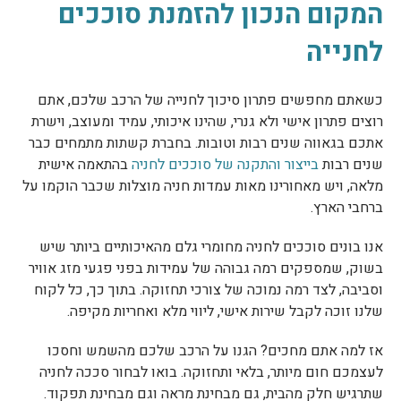
המקום הנכון להזמנת סוככים
לחנייה
כשאתם מחפשים פתרון סיכוך לחנייה של הרכב שלכם, אתם
רוצים פתרון אישי ולא גנרי, שהינו איכותי, עמיד ומעוצב, וישרת
אתכם בגאווה שנים רבות וטובות. בחברת קשתות מתמחים כבר
שנים רבות
בייצור והתקנה של סוככים לחניה
בהתאמה אישית
מלאה, ויש מאחורינו מאות עמדות חניה מוצלות שכבר הוקמו על
ברחבי הארץ.
אנו בונים סוככים לחניה מחומרי גלם מהאיכותיים ביותר שיש
בשוק, שמספקים רמה גבוהה של עמידות בפני פגעי מזג אוויר
וסביבה, לצד רמה נמוכה של צורכי תחזוקה. בתוך כך, כל לקוח
שלנו זוכה לקבל שירות אישי, ליווי מלא ואחריות מקיפה.
אז למה אתם מחכים? הגנו על הרכב שלכם מהשמש וחסכו
לעצמכם חום מיותר, בלאי ותחזוקה. בואו לבחור סככה לחניה
שתרגיש חלק מהבית, גם מבחינת מראה וגם מבחינת תפקוד.