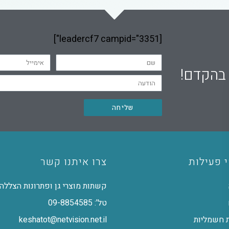
[leadercf7 campid="3351"]
 בהקדם!
שליחה
 פעילות
צרו איתנו קשר
קשתות מוצרי גן ופתרונות הצללה
טל': 09-8854585
 חשמליות
keshatot@netvision.net.il