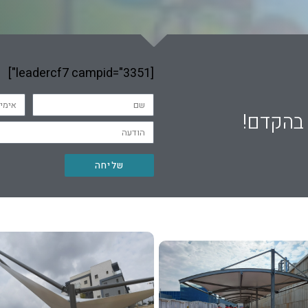
[leadercf7 campid="3351"]
 בהקדם!
שליחה