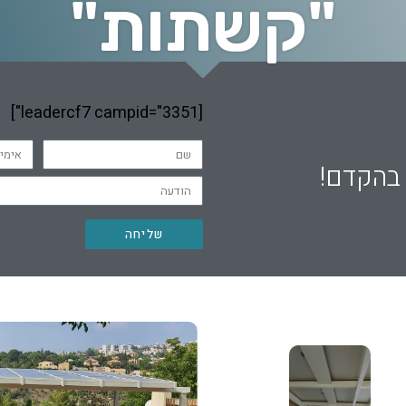
"קשתות"
[leadercf7 campid="3351"]
 בהקדם!
שליחה