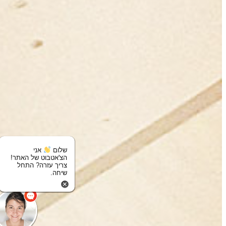
שלום
אני
הצ'אטבוט של האתר!
צריך עזרה? התחל
שיחה.