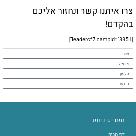
צרו איתנו קשר ונחזור אליכם
בהקדם!
[leadercf7 campid="3351"]
שליחה
תפריט ניווט
דף הבית