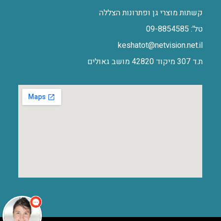
קשתות מוצרי גן ופתרונות הצללה
טל': 09-8854585
keshatot@netvision.net.il
ת.ד 307 מיקוד 42820 מושב גאולים
שלום
אני
הצ'אטבוט של האתר!
צריך עזרה? התחל
שיחה.