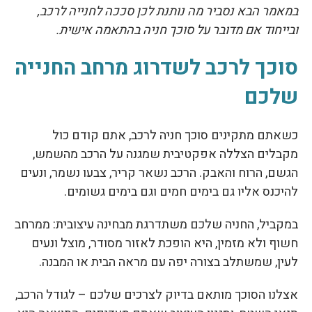
במאמר הבא נסביר מה נותנת לכן סככה לחנייה לרכב,
ובייחוד אם מדובר על סוכך חניה בהתאמה אישית.
סוכך לרכב לשדרוג מרחב החנייה
שלכם
כשאתם מתקינים סוכך חניה לרכב, אתם קודם כול
מקבלים הצללה אפקטיבית שמגנה על הרכב מהשמש,
הגשם, הרוח והאבק. הרכב נשאר קריר, צבעו נשמר, ונעים
להיכנס אליו גם בימים חמים וגם בימים גשומים.
במקביל, החניה שלכם משתדרגת מבחינה עיצובית: ממרחב
חשוף ולא מזמין, היא הופכת לאזור מסודר, מוצל ונעים
לעין, שמשתלב בצורה יפה עם מראה הבית או המבנה.
אצלנו הסוכך מותאם בדיוק לצרכים שלכם – לגודל הרכב,