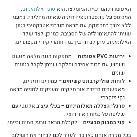
האפשרות המרכזית המומלצת היא
סוכך אלומיניום
,
המבוסס על קונסטרוקציה חזקה שאינה מחלידה, כמעט
ללא צורך בתחזוקה, עם מראה מודרני אטרקטיבי בגוון
שניתן להתאימו לזה של הסביבה. כמו כן, לצד שלד
האלומיניום ניתן לבחור בין כמה חומרי קירוי מקצועיים:
יריעות PVC אטומות –
מספקות הגנה מלאה מגשם
ושמש, עם חזות אחידה וחלקה שניתן לקבל בגוונים
שונים.
לוחות פוליקרבונט קשיחים –
עמידים וחזקים,
מאפשרים חדירת אור חלקית ומעניקים לחנייה מראה
נקי ויוקרתי
סרגלי הצללה מאלומיניום –
בעלי עיצוב אלגנטי עם
שליטה על כמות האור והצל.
קני במבוק טבעיים –
לקבלת מראה טבעי, חמים ובייתי.
בכל מקרה אנחנו כאן כדי לעזור לכם לבחור את השילוב