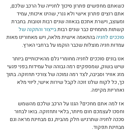
כשאתם מחפשים פתרון סיכוך לחנייה של הרכב שלכם,
אתם רוצים פתרון אישי ולא גנרי, שהינו איכותי, עמיד
ומעוצב, וישרת אתכם בגאווה שנים רבות וטובות. בחברת
קשתות מתמחים כבר שנים רבות
בייצור והתקנה של
סוככים לחניה
בהתאמה אישית מלאה, ויש מאחורינו מאות
עמדות חניה מוצלות שכבר הוקמו על ברחבי הארץ.
אנו בונים סוככים לחניה מחומרי גלם מהאיכותיים ביותר
שיש בשוק, שמספקים רמה גבוהה של עמידות בפני פגעי
מזג אוויר וסביבה, לצד רמה נמוכה של צורכי תחזוקה. בתוך
כך, כל לקוח שלנו זוכה לקבל שירות אישי, ליווי מלא
ואחריות מקיפה.
אז למה אתם מחכים? הגנו על הרכב שלכם מהשמש
וחסכו לעצמכם חום מיותר, בלאי ותחזוקה. בואו לבחור
סככה לחניה שתרגיש חלק מהבית, גם מבחינת מראה וגם
מבחינת תפקוד.