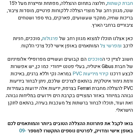
חברת קשתות
, חלוצה בתחום ההצללה, מפתחת ומייצרת מעל ל15
שנה, מגוון רחב של מוצרי הצללה ללקוחות פרטיים, מוסדות ציבור,
בריכות שחיה, מתקני שעשועים, פארקים, בתי ספר ושטחים
ציבוריים ברחבי הארץ.
כאן אצלנו תוכלו למצוא מגוון רחב של
פרגולות
, סוככים, חניות
לרכב
ומפרשי צל
המותאמים באופן אישי לכל צרכי הלקוח.
חשוב לציין כי ה
סוככים
הם קבועים ועשויים מפרופילי אלומיניום
של חברת Gibus איטליה, בעלי פטנט ייחודי. כמו כן, יש אפשרות
לבצע דרכנו
קירוי מיריעות PVC
במראה נקי וללא ברגים, באיכות
ורמת גימור איטלקית. בהתאם לצרכים שלכם, ניתן לבחור ביריעות
PVC להצללה מחברת Ferrari בצרפת, יריעות אלה ידועות בעמידות
גבוהה במיוחד באזור המצויים בקרבת הים וידועים במליחות גבוהה.
זאת ועוד, תוכלו לבחור ברשתות צל מעכבות בעירה, בהתאם לתקן
הישראלי.
בואו לקבל את פתרונות ההצללה הטובים ביותר והמותאמים לכם
באופן אישי ומדויק, לפרטים נוספים התקשרו למספר
09-