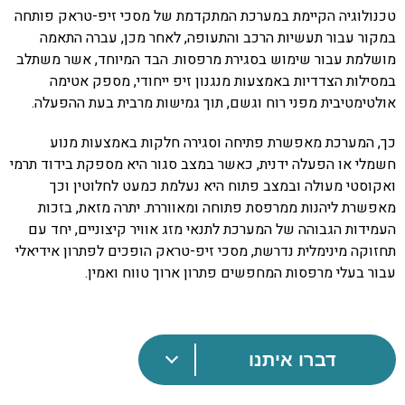
טכנולוגיה הקיימת במערכת המתקדמת של מסכי זיפ-טראק פותחה
במקור עבור תעשיות הרכב והתעופה, לאחר מכן, עברה התאמה
מושלמת עבור שימוש בסגירת מרפסות. הבד המיוחד, אשר משתלב
במסילות הצדדיות באמצעות מנגנון זיפ ייחודי, מספק אטימה
אולטימטיבית מפני רוח וגשם, תוך גמישות מרבית בעת ההפעלה.
כך, המערכת מאפשרת פתיחה וסגירה חלקות באמצעות מנוע
חשמלי או הפעלה ידנית, כאשר במצב סגור היא מספקת בידוד תרמי
ואקוסטי מעולה ובמצב פתוח היא נעלמת כמעט לחלוטין וכך
מאפשרת ליהנות ממרפסת פתוחה ומאווררת. יתרה מזאת, בזכות
העמידות הגבוהה של המערכת לתנאי מזג אוויר קיצוניים, יחד עם
תחזוקה מינימלית נדרשת, מסכי זיפ-טראק הופכים לפתרון אידיאלי
עבור בעלי מרפסות המחפשים פתרון ארוך טווח ואמין.
דברו איתנו